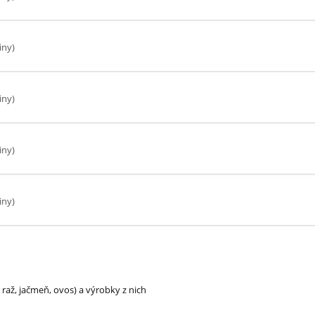
iny)
iny)
iny)
iny)
 raž, jačmeň, ovos) a výrobky z nich