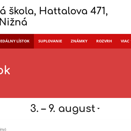
á škola, Hattalova 471,
 Nižná
JEDÁLNY LÍSTOK
SUPLOVANIE
ZNÁMKY
ROZVRH
VIAC
ok
3. – 9. august
iny)