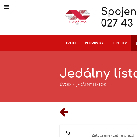
Spojen
027 43
ÚVOD
NOVINKY
TRIEDY
Jedálny líst
ÚVOD
/
JEDÁLNY LÍSTOK
Jedálny
lístok
Po
Zatvorené (Letné prázdn