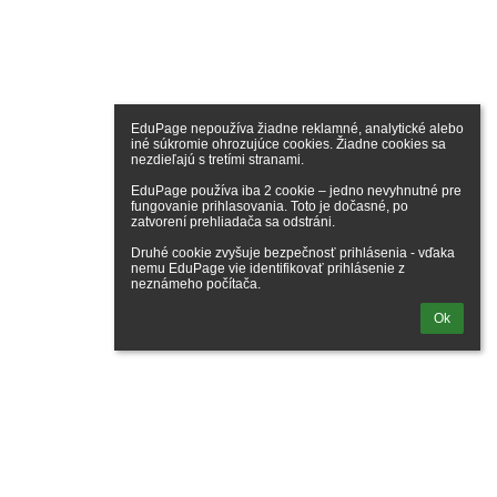
EduPage nepoužíva žiadne reklamné, analytické alebo 
iné súkromie ohrozujúce cookies. Žiadne cookies sa 
nezdieľajú s tretími stranami.

EduPage používa iba 2 cookie – jedno nevyhnutné pre 
fungovanie prihlasovania. Toto je dočasné, po 
zatvorení prehliadača sa odstráni.

Druhé cookie zvyšuje bezpečnosť prihlásenia - vďaka 
nemu EduPage vie identifikovať prihlásenie z 
neznámeho počítača.
Ok
lásenie