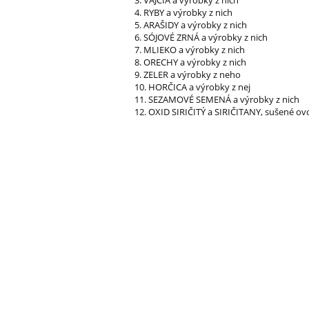
3. VAJCIA a výrobky z nich
4. RYBY a výrobky z nich
5. ARAŠIDY a výrobky z nich
6. SÓJOVÉ ZRNÁ a výrobky z nich
7. MLIEKO a výrobky z nich
8. ORECHY a výrobky z nich
9. ZELER a výrobky z neho
10. HORČICA a výrobky z nej
11. SEZAMOVÉ SEMENÁ a výrobky z nich
12. OXID SIRIČITÝ a SIRIČITANY, sušené o